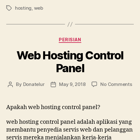
hosting
,
web
Tags
Categories
PERISIAN
Web Hosting Control
Panel
on
By
Donatelur
May 9, 2018
No Comments
Post
Post
We
author
date
Hos
Con
Apakah web hosting control panel?
Pan
web hosting control panel adalah aplikasi yang
membantu penyedia servis web dan pelanggan
servis mereka menjalankan kerja-kerja