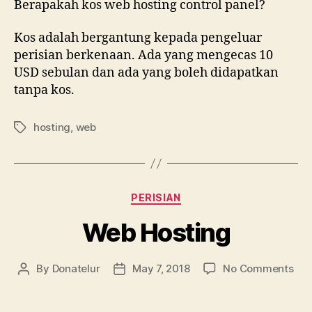
Berapakah kos web hosting control panel?
Kos adalah bergantung kepada pengeluar
perisian berkenaan. Ada yang mengecas 10
USD sebulan dan ada yang boleh didapatkan
tanpa kos.
hosting
,
web
Tags
Categories
PERISIAN
Web Hosting
on
By
Donatelur
May 7, 2018
No Comments
Post
Post
We
author
date
Hos