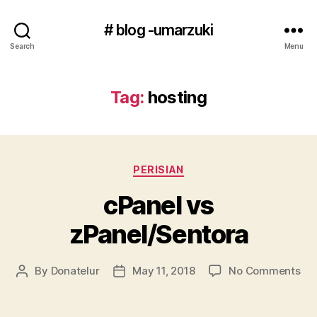
# blog -umarzuki
Search
Menu
Tag:
hosting
Categories
PERISIAN
cPanel vs
zPanel/Sentora
on
By
Donatelur
May 11, 2018
No Comments
Post
Post
cPa
author
date
vs
zPa