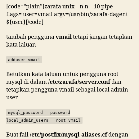
[code=”plain”]zarafa unix – n n – 10 pipe
flags= user=vmail argv=/usr/bin/zarafa-dagent
${user}[/code]
tambah pengguna
vmail
tetapi jangan tetapkan
kata laluan
adduser vmail
Betulkan kata laluan untuk pengguna root
mysql di dalam /
etc/zarafa/server.conf
dan
tetapkan pengguna vmail sebagai local admin
user
mysql_password = password
local_admin_users = root vmail
Buat fail
/etc/postfix/mysql-aliases.cf
dengan