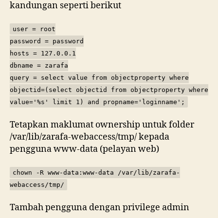
kandungan seperti berikut
user = root
password = password
hosts = 127.0.0.1
dbname = zarafa
query = select value from objectproperty where
objectid=(select objectid from objectproperty where
value='%s' limit 1) and propname='loginname';
Tetapkan maklumat ownership untuk folder
/var/lib/zarafa-webaccess/tmp/ kepada
pengguna www-data (pelayan web)
chown -R www-data:www-data /var/lib/zarafa-
webaccess/tmp/
Tambah pengguna dengan privilege admin