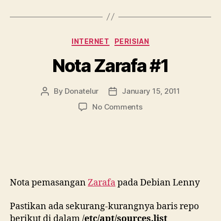
Categories
INTERNET
PERISIAN
Nota Zarafa #1
By
Donatelur
January 15, 2011
Post
Post
author
date
on
No Comments
Nota
Zarafa
#1
Nota pemasangan
Zarafa
pada Debian Lenny
Pastikan ada sekurang-kurangnya baris repo
berikut di dalam /
etc/apt/sources.list