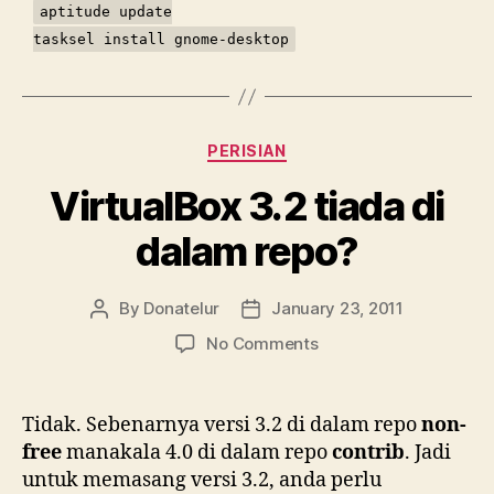
aptitude update
tasksel install gnome-desktop
Categories
PERISIAN
VirtualBox 3.2 tiada di
dalam repo?
By
Donatelur
January 23, 2011
Post
Post
author
date
on
No Comments
VirtualBox
3.2
tiada
Tidak. Sebenarnya versi 3.2 di dalam repo
non-
di
free
manakala 4.0 di dalam repo
contrib
. Jadi
dalam
untuk memasang versi 3.2, anda perlu
repo?