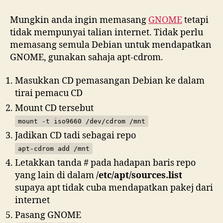
GNOME
dari
Mungkin anda ingin memasang
GNOME
tetapi
CDROM
tidak mempunyai talian internet. Tidak perlu
Debian
memasang semula Debian untuk mendapatkan
GNOME, gunakan sahaja apt-cdrom.
Masukkan CD pemasangan Debian ke dalam
tirai pemacu CD
Mount CD tersebut
mount -t iso9660 /dev/cdrom /mnt
Jadikan CD tadi sebagai repo
apt-cdrom add /mnt
Letakkan tanda # pada hadapan baris repo
yang lain di dalam
/etc/apt/sources.list
supaya apt tidak cuba mendapatkan pakej dari
internet
Pasang GNOME