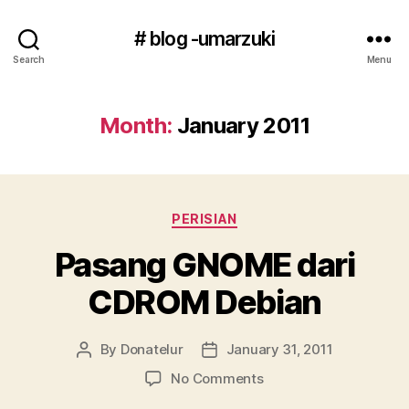
# blog -umarzuki
Search
Menu
Month:
January 2011
Categories
PERISIAN
Pasang GNOME dari
CDROM Debian
By
Donatelur
January 31, 2011
Post
Post
author
date
on
No Comments
Pasang