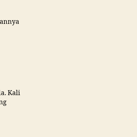
kannya
a. Kali
ang