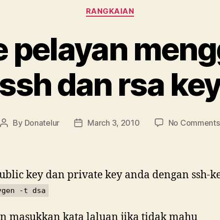
Categories
RANGKAIAN
e pelayan men
ssh dan rsa ke
By
Donatelur
March 3, 2010
No Comments
Post
Post
author
date
ublic key dan private key anda dengan ssh-k
ygen -t dsa
n masukkan kata laluan jika tidak mahu