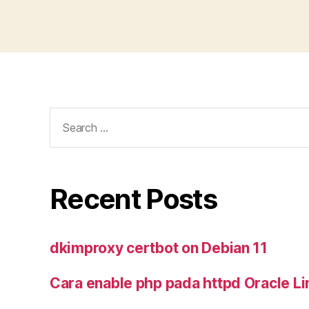
Search
for:
Recent Posts
dkimproxy certbot on Debian 11
Cara enable php pada httpd Oracle Li