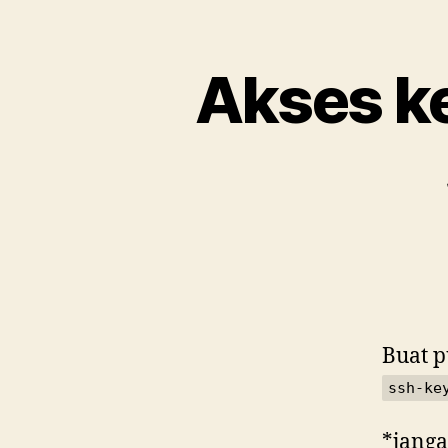
Akses k
Buat p
ssh-ke
*janga