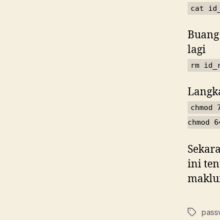
cat id
Buang 
lagi
rm id_
Langk
chmod 
chmod 6
Sekara
ini te
maklum
pass
Tags