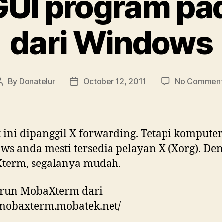
UI program pa
dari Windows
By
Donatelur
October 12, 2011
No Commen
Post
Post
author
date
 ini dipanggil X forwarding. Tetapi kompute
s anda mesti tersedia pelayan X (Xorg). De
term, segalanya mudah.
run MobaXterm dari
/mobaxterm.mobatek.net/