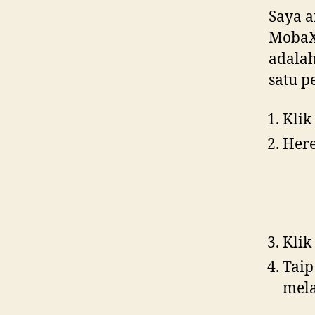
Saya 
MobaX
adalah
satu p
Klik
Here
Klik
Taip
mela